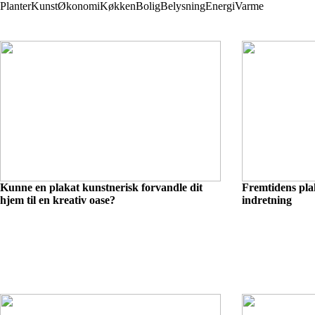
Planter
Kunst
Økonomi
Køkken
Bolig
Belysning
Energi
Varme
Kunne en plakat kunstnerisk forvandle dit
Fremtidens pla
hjem til en kreativ oase?
indretning