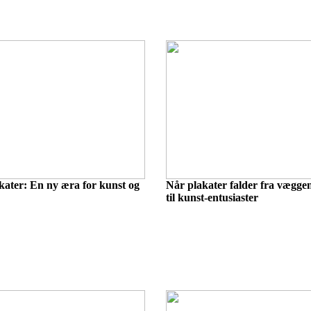
kater: En ny æra for kunst og
Når plakater falder fra vægge
til kunst-entusiaster