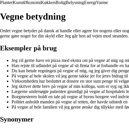
Planter
Kunst
Økonomi
Køkken
Bolig
Belysning
Energi
Varme
Vegne betydning
Ordet vegne betyder på dansk at handle eller agere for nogens eller noge
gerne gøre noget for din skyld eller Jeg går hen ad vejen mod stranden.
Eksempler på brug
Jeg vil gerne have en pizza med ekstra ost på vegne af mig og m
Han rejste til udlandet på vegne af sit firma for at forhandle en ha
Du kan betale regningen på vegne af mig, og jeg giver dig penge
På vegne af hele skolen vil jeg gerne takke jer for jeres bidrag ti
Virksomheden har besluttet at donere en stor sum penge til velg
Jeg skriver dette brev på vegne af min kollega, som er syg og ik
Lægerne undersøgte patienten grundigt på vegne af hospitalets led
Borgmesteren holdt en tale på vegne af byens borgere ved indvie
Politiet anholdt manden på vegne af retten, der havde udstedt en
På vegne af hele familien vil jeg gerne ønske dig tillykke med fø
Synonymer