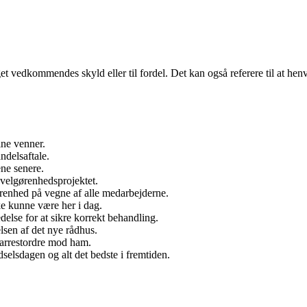
t vedkommendes skyld eller til fordel. Det kan også referere til at henv
ine venner.
ndelsaftale.
ne senere.
l velgørenhedsprojektet.
ørenhed på vegne af alle medarbejderne.
ke kunne være her i dag.
else for at sikre korrekt behandling.
lsen af det nye rådhus.
 arrestordre mod ham.
dselsdagen og alt det bedste i fremtiden.