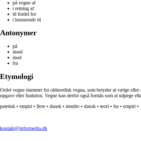
på vegne af
i retning af
til fordel for
i henseende til
Antonymer
på
imod
mod
fra
Etymologi
Ordet vegne stammer fra oldnordisk vegna, som betyder at vælge eller a
opgave eller funktion. Vegne kan derfor også forstås som at udpege eller a
patetisk
•
empiri
•
flere
•
dansk
•
intuitiv
•
dansk
•
teori
•
fra
•
empiri
•
kontakt@informedia.dk