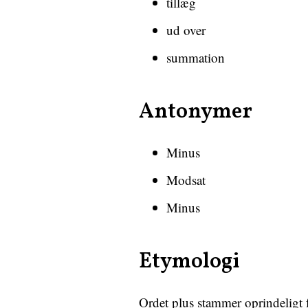
tillæg
ud over
summation
Antonymer
Minus
Modsat
Minus
Etymologi
Ordet plus stammer oprindeligt f