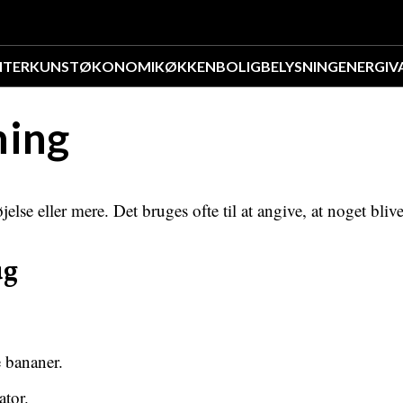
NTER
KUNST
ØKONOMI
KØKKEN
BOLIG
BELYSNING
ENERGI
V
ning
else eller mere. Det bruges ofte til at angive, at noget bliver
ug
e bananer.
ator.