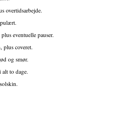
us overtidsarbejde.
opulært.
, plus eventuelle pauser.
, plus coveret.
rød og smør.
 alt to dage.
solskin.