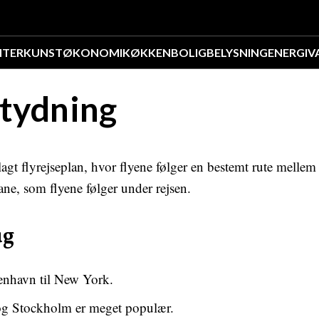
NTER
KUNST
ØKONOMI
KØKKEN
BOLIG
BELYSNING
ENERGI
V
etydning
astlagt flyrejseplan, hvor flyene følger en bestemt rute melle
bane, som flyene følger under rejsen.
ug
benhavn til New York.
og Stockholm er meget populær.