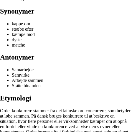
Synonymer
kappe om
stræbe efter
kæmpe mod
dyste
matche
Antonymer
Samarbejde
Samvirke
Arbejde sammen
Støtte hinanden
Etymologi
Ordet konkurrere stammer fra det latinske ord concurrere, som betyder
at løbe sammen. På dansk bruges konkurrere til at beskrive en
situation, hvor flere personer eller virksomheder kæmper om at opnå
en fordel eller vinde en konkurrence ved at vise deres evner eller
kompetencer. Ordet bruges ofte i forbindelse med sport, erhvervslivet