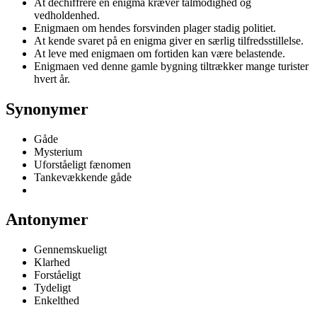
At dechiffrere en enigma kræver tålmodighed og
vedholdenhed.
Enigmaen om hendes forsvinden plager stadig politiet.
At kende svaret på en enigma giver en særlig tilfredsstillelse.
At leve med enigmaen om fortiden kan være belastende.
Enigmaen ved denne gamle bygning tiltrækker mange turister
hvert år.
Synonymer
Gåde
Mysterium
Uforståeligt fænomen
Tankevækkende gåde
Antonymer
Gennemskueligt
Klarhed
Forståeligt
Tydeligt
Enkelthed