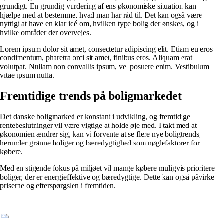
grundigt. En grundig vurdering af ens økonomiske situation kan
hjælpe med at bestemme, hvad man har råd til. Det kan også være
nyttigt at have en klar idé om, hvilken type bolig der ønskes, og i
hvilke områder der overvejes.
Lorem ipsum dolor sit amet, consectetur adipiscing elit. Etiam eu eros
condimentum, pharetra orci sit amet, finibus eros. Aliquam erat
volutpat. Nullam non convallis ipsum, vel posuere enim. Vestibulum
vitae ipsum nulla.
Fremtidige trends på boligmarkedet
Det danske boligmarked er konstant i udvikling, og fremtidige
rentebeslutninger vil være vigtige at holde øje med. I takt med at
økonomien ændrer sig, kan vi forvente at se flere nye boligtrends,
herunder grønne boliger og bæredygtighed som nøglefaktorer for
købere.
Med en stigende fokus på miljøet vil mange købere muligvis prioritere
boliger, der er energieffektive og bæredygtige. Dette kan også påvirke
priserne og efterspørgslen i fremtiden.