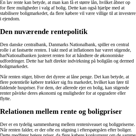
En lav rente kan betyde, at man kan få et større lån, hvilket åbner op
for flere muligheder i valg af bolig. Dette kan også hjælpe med at
stabilisere boligmarkedet, da flere købere vil være villige til at investere
i ejendom.
Den nuværende rentepolitik
Den danske centralbank, Danmarks Nationalbank, spiller en central
rolle i at fastsætte renten. I takt med at inflationen har været stigende,
harNationalbanken justeret renten for at håndtere de økonomiske
udfordringer. Dette har haft direkte indvirkning på boliglån og dermed
boligmarkedet.
Når renten stiger, bliver det dyrere at låne penge. Det kan betyde, at
flere potentielle købere trækker sig fra markedet, hvilket kan føre til
faldende huspriser. For dem, der allerede ejer en bolig, kan stigende
renter påvirke deres økonomi og muligheder for at opgradere eller
flytte.
Relationen mellem rente og boligpriser
Der er en tydelig sammenhæng mellem renteniveauet og boligpriserne.
Når renten falder, er der ofte en stigning i efterspørgslen efter boliger.
Dette medfører højere priser, da flere købere konkurrerer om de samme