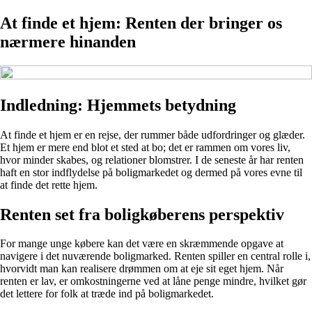
At finde et hjem: Renten der bringer os
nærmere hinanden
Indledning: Hjemmets betydning
At finde et hjem er en rejse, der rummer både udfordringer og glæder.
Et hjem er mere end blot et sted at bo; det er rammen om vores liv,
hvor minder skabes, og relationer blomstrer. I de seneste år har renten
haft en stor indflydelse på boligmarkedet og dermed på vores evne til
at finde det rette hjem.
Renten set fra boligkøberens perspektiv
For mange unge købere kan det være en skræmmende opgave at
navigere i det nuværende boligmarked. Renten spiller en central rolle i,
hvorvidt man kan realisere drømmen om at eje sit eget hjem. Når
renten er lav, er omkostningerne ved at låne penge mindre, hvilket gør
det lettere for folk at træde ind på boligmarkedet.