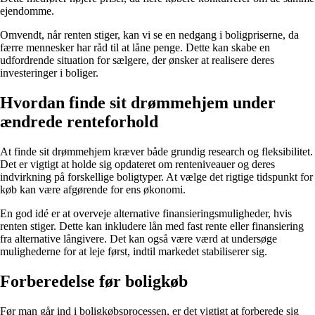
ejendomme.
Omvendt, når renten stiger, kan vi se en nedgang i boligpriserne, da
færre mennesker har råd til at låne penge. Dette kan skabe en
udfordrende situation for sælgere, der ønsker at realisere deres
investeringer i boliger.
Hvordan finde sit drømmehjem under
ændrede renteforhold
At finde sit drømmehjem kræver både grundig research og fleksibilitet.
Det er vigtigt at holde sig opdateret om renteniveauer og deres
indvirkning på forskellige boligtyper. At vælge det rigtige tidspunkt for
køb kan være afgørende for ens økonomi.
En god idé er at overveje alternative finansieringsmuligheder, hvis
renten stiger. Dette kan inkludere lån med fast rente eller finansiering
fra alternative långivere. Det kan også være værd at undersøge
mulighederne for at leje først, indtil markedet stabiliserer sig.
Forberedelse før boligkøb
Før man går ind i boligkøbsprocessen, er det vigtigt at forberede sig